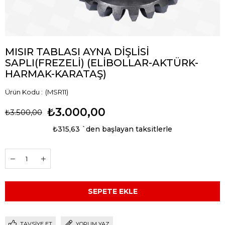
MISIR TABLASI AYNA DİŞLİSİ
SAPLI(FREZELİ) (ELİBOLLAR-AKTÜRK-
HARMAK-KARATAŞ)
(MSR11)
₺3.000,00
₺3.500,00
₺315,63
`den başlayan taksitlerle
TAVSIYE ET
YORUM YAZ