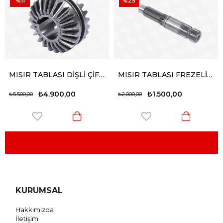
%11
%25
MISIR TABLASI DİŞLİ ÇİFT KONİK (ELİBOLLAR-AKTÜRK-HARMAK-KARATAŞ)
MISIR TABLASI FREZELİ MİL z14 (ELİBOLLAR-AKTÜRK-HARMAK-KARATAŞ)
₺4.900,00
₺1.500,00
₺5.500,00
₺2.000,00
KURUMSAL
Hakkımızda
İletişim