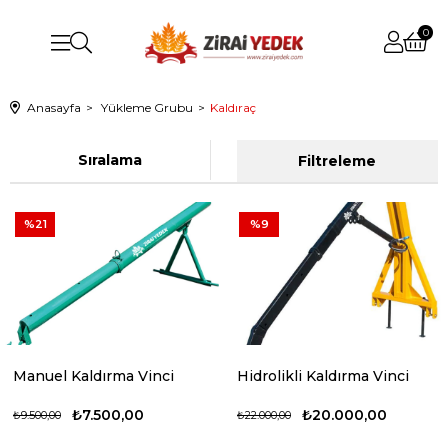
0
Anasayfa
Yükleme Grubu
Kaldıraç
Sıralama
Filtreleme
%21
%9
Manuel Kaldırma Vinci
Hidrolikli Kaldırma Vinci
₺7.500,00
₺20.000,00
₺9.500,00
₺22.000,00