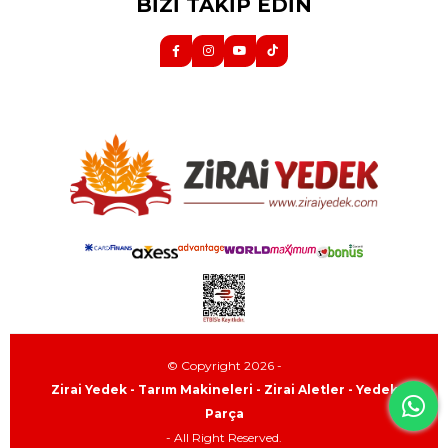
BİZİ TAKİP EDİN
© Copyright 2026 -
Zirai Yedek - Tarım Makineleri - Zirai Aletler - Yedek
Parça
- All Right Reserved.