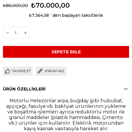
₺70.000,00
₺86.000,00
₺7.364,58
`den başlayan taksitlerle
TAVSIYE ET
YORUM YAZ
ÜRÜN ÖZELLIKLERI
Motorlu Helezonlar arpa, buğday gibi hububat,
ayçiçeği, fasulye vb. bakliyat ürünlerinin yükleme
ve boşaltma işlemleri ayrıca redüktörlü motor ile
granül maddeler (plastik hammaddesi, Çimento
vb.) ürünler için kullanılır. Elektrik motorundan
kayış kasnak vasıtasıyla hareket alır.