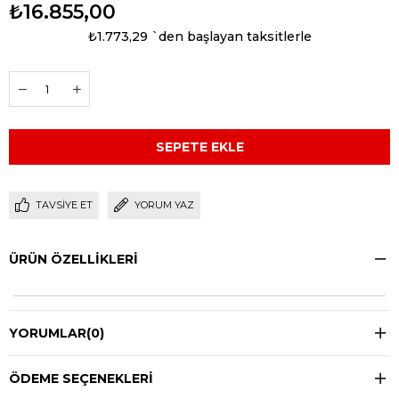
₺16.855,00
₺1.773,29
`den başlayan taksitlerle
TAVSIYE ET
YORUM YAZ
ÜRÜN ÖZELLIKLERI
YORUMLAR
(0)
ÖDEME SEÇENEKLERI