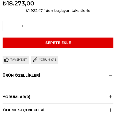
₺18.273,00
₺1.922,47
`den başlayan taksitlerle
TAVSIYE ET
YORUM YAZ
ÜRÜN ÖZELLIKLERI
YORUMLAR
(0)
ÖDEME SEÇENEKLERI