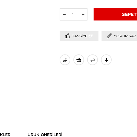
TAVSIYE ET
YORUM YAZ
KLERI
ÜRÜN ÖNERILERI