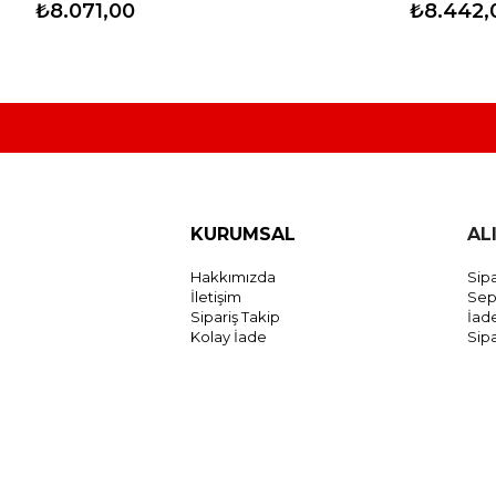
₺8.071,00
₺8.442,
KURUMSAL
AL
Hakkımızda
Sipa
İletişim
Sep
Sipariş Takip
İad
Kolay İade
Sipa