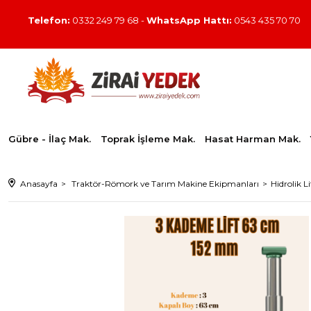
Telefon:
0332 249 79 68
-
WhatsApp Hattı:
0543 435 70 70
Gübre - İlaç Mak.
Toprak İşleme Mak.
Hasat Harman Mak.
Anasayfa
Traktör-Römork ve Tarım Makine Ekipmanları
Hidrolik L